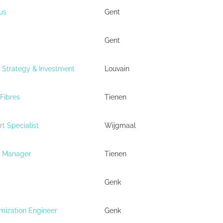
us
Gent
Gent
l Strategy & Investment
Louvain
Fibres
Tienen
t Specialist
Wijgmaal
e Manager
Tienen
Genk
mization Engineer
Genk