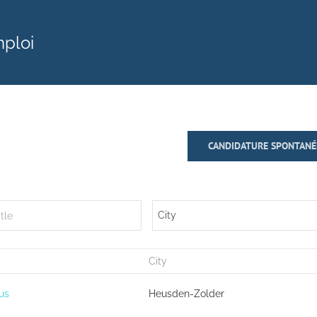
mploi
CANDIDATURE SPONTANÉ
City
City
us
Heusden-Zolder