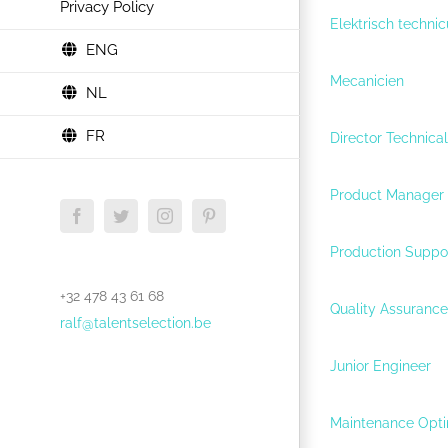
Privacy Policy
Elektrisch technic
ENG
Mecanicien
NL
FR
Director Technica
Product Manager 
Facebook
Twitter
Instagram
Pinterest
Production Suppor
+32 478 43 61 68
Quality Assuranc
ralf@talentselection.be
Junior Engineer
Maintenance Opti